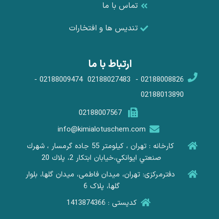
تماس با ما
تندیس ها و افتخارات
ارتباط با ما
02188008826 - 02188027483 02188009474 -
02188013890
02188007567
info@kimialotuschem.com
کارخانه : تهران ، كيلومتر 55 جاده گرمسار ، شهرك
صنعتي ايوانكي،خيابان ابتكار 2، پلاك 20
دفترمرکزی: تهران، میدان فاطمی، میدان گلها، بلوار
گلها، پلاک 6
کدپستی : 1413874366