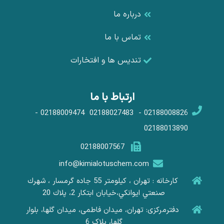
درباره ما
تماس با ما
تندیس ها و افتخارات
ارتباط با ما
02188008826 - 02188027483 02188009474 -
02188013890
02188007567
info@kimialotuschem.com
کارخانه : تهران ، كيلومتر 55 جاده گرمسار ، شهرك
صنعتي ايوانكي،خيابان ابتكار 2، پلاك 20
دفترمرکزی: تهران، میدان فاطمی، میدان گلها، بلوار
گلها، پلاک 6