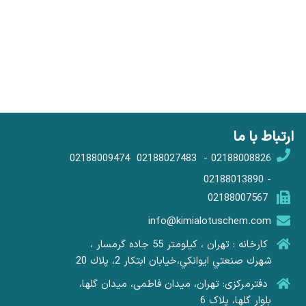
ارتباط با ما
02188008826 - 02188027483 02188009474
- 02188013890
02188007567
info@kimialotuschem.com
کارخانه : تهران ، كيلومتر 55 جاده گرمسار ،
شهرك صنعتي ايوانكي،خيابان ابتكار 2، پلاك 20
دفترمرکزی: تهران، میدان فاطمی، میدان گلها،
بلوار گلها، پلاک 6